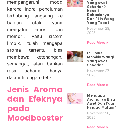
mempengaruhi mood
Yang Awet
Seharian?
karena indra penciuman
Kenali
Rahasianya
terhubung langsung ke
Dan Pilih Wangi
bagian otak yang
Yang Tepat
November 28,
mengatur emosi dan
2025
memori, yaitu sistem
Read More »
limbik. Itulah mengapa
aroma tertentu bisa
Ini Solusi
membawa ketenangan,
Memilih Wangi
Yang Awet
semangat, atau bahkan
Seharian
rasa bahagia hanya
November 27,
2025
dalam hitungan detik.
Read More »
Jenis Aroma
Mengapa
dan Efeknya
Aromanya Bisa
Awet Dari Pagi
pada
Hingga Malam?
November 26,
Moodbooster
2025
Read More »