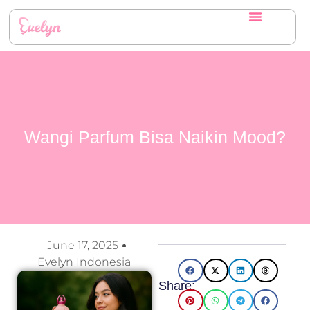
Wangi Parfum Bisa Naikin Mood?
June 17, 2025
Evelyn Indonesia
Share: