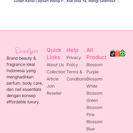
Sudah Kenal Lapisan Wangi Parfummu?
Kok Bisa Ya, Wangi Selembut Ini Tetap Tahan Lama?
Quick
Help
All
Links
Product
Privacy
Brand beauty &
fragrance lokal
About Us
Policy
Blossom
Indonesia yang
Collection
Terms &
Purple
menghadirkan
Article
Conditions
Blossom
parfum, body care,
Join
White
dan nail essentials
Reseller
Blossom
dengan konsep
Green
affordable luxury.
Blossom
Pink
Blossom
Blue