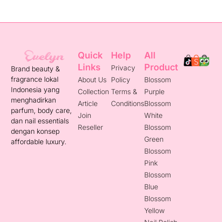
Quick
Help
All
Links
Product
Privacy
Brand beauty &
fragrance lokal
About Us
Policy
Blossom
Indonesia yang
Collection
Terms &
Purple
menghadirkan
Article
Conditions
Blossom
parfum, body care,
Join
White
dan nail essentials
Reseller
Blossom
dengan konsep
Green
affordable luxury.
Blossom
Pink
Blossom
Blue
Blossom
Yellow