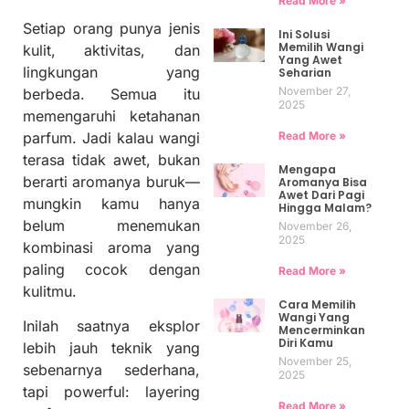
Read More »
Setiap orang punya jenis
Ini Solusi
Memilih Wangi
kulit, aktivitas, dan
Yang Awet
lingkungan yang
Seharian
November 27,
berbeda. Semua itu
2025
memengaruhi ketahanan
Read More »
parfum. Jadi kalau wangi
terasa tidak awet, bukan
Mengapa
berarti aromanya buruk—
Aromanya Bisa
Awet Dari Pagi
mungkin kamu hanya
Hingga Malam?
belum menemukan
November 26,
2025
kombinasi aroma yang
paling cocok dengan
Read More »
kulitmu.
Cara Memilih
Wangi Yang
Inilah saatnya eksplor
Mencerminkan
Diri Kamu
lebih jauh teknik yang
November 25,
sebenarnya sederhana,
2025
tapi powerful: layering
Read More »