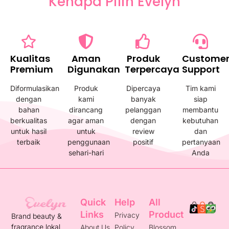
Kenapa Pilih Evelyn
Kualitas
Aman
Produk
Custome
Premium
Digunakan
Terpercaya
Support
Diformulasikan
Produk
Dipercaya
Tim kami
dengan
kami
banyak
siap
bahan
dirancang
pelanggan
membantu
berkualitas
agar aman
dengan
kebutuhan
untuk hasil
untuk
review
dan
terbaik
penggunaan
positif
pertanyaan
sehari-hari
Anda
Quick
Help
All
Links
Product
Privacy
Brand beauty &
fragrance lokal
About Us
Policy
Blossom