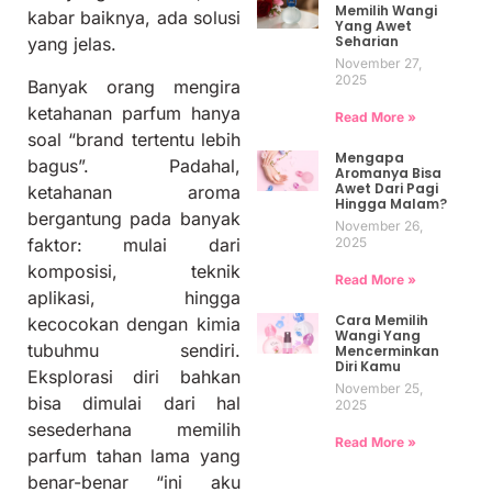
Memilih Wangi
kabar baiknya, ada solusi
Yang Awet
Seharian
yang jelas.
November 27,
2025
Banyak orang mengira
ketahanan parfum hanya
Read More »
soal “brand tertentu lebih
Mengapa
bagus”. Padahal,
Aromanya Bisa
Awet Dari Pagi
ketahanan aroma
Hingga Malam?
bergantung pada banyak
November 26,
2025
faktor: mulai dari
komposisi, teknik
Read More »
aplikasi, hingga
Cara Memilih
kecocokan dengan kimia
Wangi Yang
tubuhmu sendiri.
Mencerminkan
Diri Kamu
Eksplorasi diri bahkan
November 25,
bisa dimulai dari hal
2025
sesederhana memilih
Read More »
parfum tahan lama yang
benar-benar “ini aku