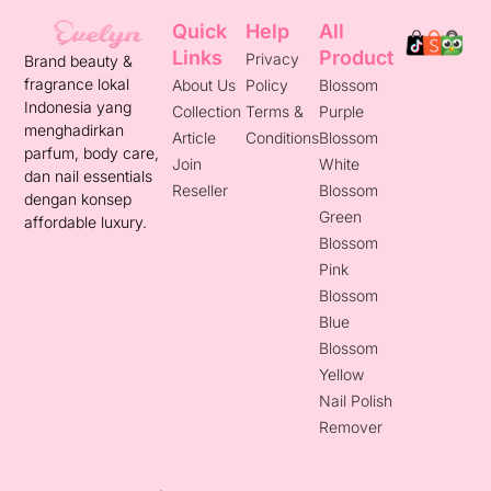
Quick
Help
All
Links
Product
Privacy
Brand beauty &
fragrance lokal
About Us
Policy
Blossom
Indonesia yang
Collection
Terms &
Purple
menghadirkan
Article
Conditions
Blossom
parfum, body care,
Join
White
dan nail essentials
Reseller
Blossom
dengan konsep
Green
affordable luxury.
Blossom
Pink
Blossom
Blue
Blossom
Yellow
Nail Polish
Remover