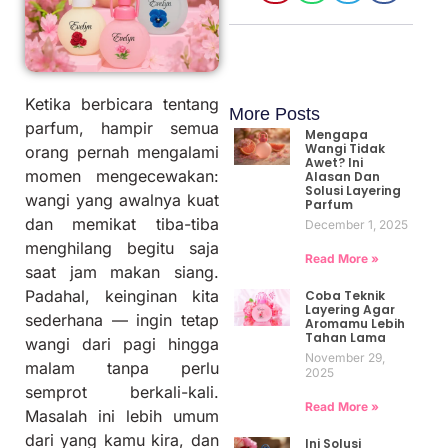
Ketika berbicara tentang
More Posts
parfum, hampir semua
Mengapa
Wangi Tidak
orang pernah mengalami
Awet? Ini
momen mengecewakan:
Alasan Dan
Solusi Layering
wangi yang awalnya kuat
Parfum
dan memikat tiba-tiba
December 1, 2025
menghilang begitu saja
Read More »
saat jam makan siang.
Padahal, keinginan kita
Coba Teknik
Layering Agar
sederhana — ingin tetap
Aromamu Lebih
Tahan Lama
wangi dari pagi hingga
November 29,
malam tanpa perlu
2025
semprot berkali-kali.
Read More »
Masalah ini lebih umum
dari yang kamu kira, dan
Ini Solusi