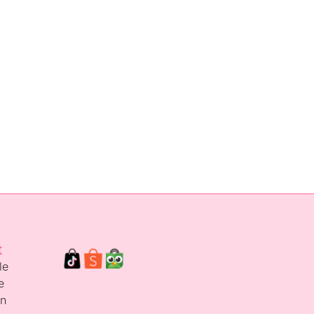
t
le
e
en