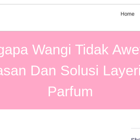
Home
apa Wangi Tidak Awet
asan Dan Solusi Layer
Parfum
Sha