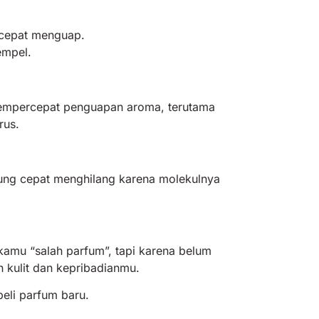
 cepat menguap.
empel.
mempercepat penguapan aroma, terutama
rus.
erung cepat menghilang karena molekulnya
kamu “salah parfum”, tapi karena belum
kulit dan kepribadianmu.
 beli parfum baru.