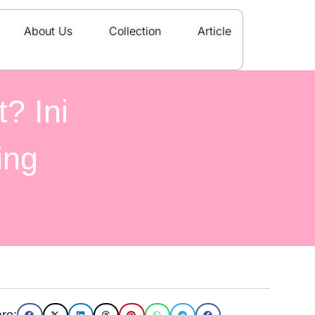
About Us
Collection
Article
? Ini
ing
re: