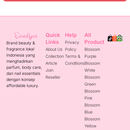
Quick
Help
All
Links
Product
Privacy
Brand beauty &
fragrance lokal
About Us
Policy
Blossom
Indonesia yang
Collection
Terms &
Purple
menghadirkan
Article
Conditions
Blossom
parfum, body care,
Join
White
dan nail essentials
Reseller
Blossom
dengan konsep
Green
affordable luxury.
Blossom
Pink
Blossom
Blue
Blossom
Yellow