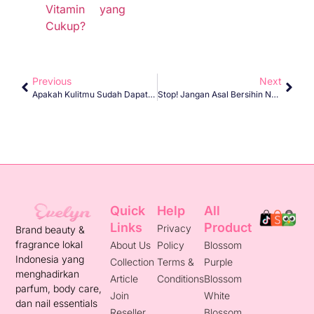
Vitamin yang
Cukup?
Previous
Next
Apakah Kulitmu Sudah Dapat Asupan Vitamin Yang Cukup?
Stop! Jangan Asal Bersihin Nail Art Kalau Nggak Mau Kukumu Kering
Quick
Help
All
Links
Product
Privacy
Brand beauty &
fragrance lokal
About Us
Policy
Blossom
Indonesia yang
Collection
Terms &
Purple
menghadirkan
Article
Conditions
Blossom
parfum, body care,
Join
White
dan nail essentials
Reseller
Blossom