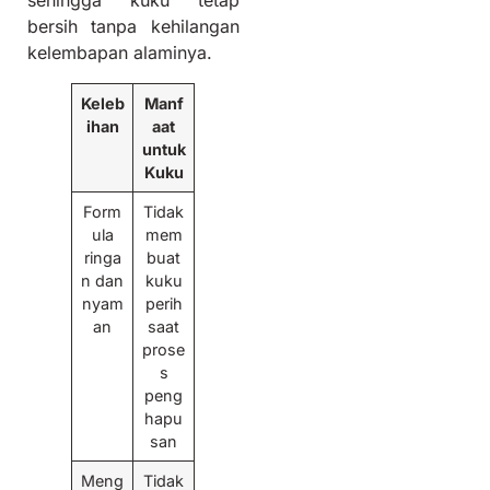
sehingga kuku tetap
bersih tanpa kehilangan
kelembapan alaminya.
Keleb
Manf
ihan
aat
untuk
Kuku
Form
Tidak
ula
mem
ringa
buat
n dan
kuku
nyam
perih
an
saat
prose
s
peng
hapu
san
Meng
Tidak