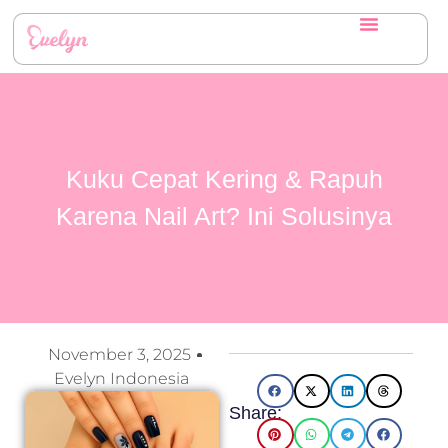
Kuku Cepat Kering & Rapuh
Karena Nail Art? Ini Solusinya
November 3, 2025
Evelyn Indonesia
Share: