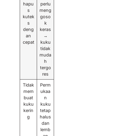
hapu
perlu
s
meng
kutek
goso
s
k
deng
keras
an
→
cepat
kuku
tidak
muda
h
tergo
res
Tidak
Perm
mem
ukaa
buat
n
kuku
kuku
kerin
tetap
g
halus
dan
lemb
ap