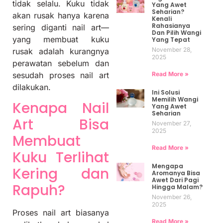
tidak selalu. Kuku tidak
Yang Awet
Seharian?
akan rusak hanya karena
Kenali
Rahasianya
sering diganti nail art—
Dan Pilih Wangi
yang membuat kuku
Yang Tepat
November 28,
rusak adalah kurangnya
2025
perawatan sebelum dan
Read More »
sesudah proses nail art
dilakukan.
Ini Solusi
Memilih Wangi
Kenapa Nail
Yang Awet
Seharian
Art Bisa
November 27,
2025
Membuat
Read More »
Kuku Terlihat
Mengapa
Kering dan
Aromanya Bisa
Awet Dari Pagi
Rapuh?
Hingga Malam?
November 26,
2025
Proses nail art biasanya
Read More »