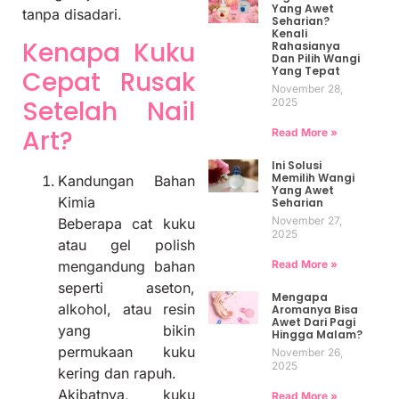
Yang Awet
tanpa disadari.
Seharian?
Kenali
Kenapa Kuku
Rahasianya
Dan Pilih Wangi
Yang Tepat
Cepat Rusak
November 28,
Setelah Nail
2025
Art?
Read More »
Ini Solusi
Memilih Wangi
Kandungan Bahan
Yang Awet
Kimia
Seharian
November 27,
Beberapa cat kuku
2025
atau gel polish
Read More »
mengandung bahan
seperti aseton,
Mengapa
alkohol, atau resin
Aromanya Bisa
Awet Dari Pagi
yang bikin
Hingga Malam?
permukaan kuku
November 26,
2025
kering dan rapuh.
Akibatnya, kuku
Read More »