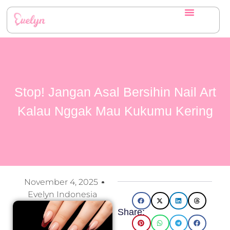
Stop! Jangan Asal Bersihin Nail Art
Kalau Nggak Mau Kukumu Kering
November 4, 2025
Evelyn Indonesia
Share: