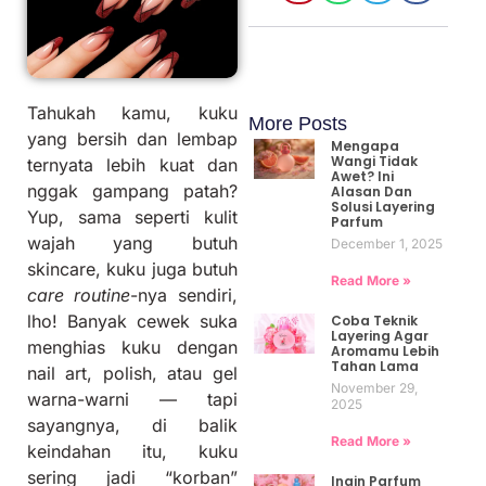
Tahukah kamu, kuku
More Posts
yang bersih dan lembap
Mengapa
Wangi Tidak
ternyata lebih kuat dan
Awet? Ini
nggak gampang patah?
Alasan Dan
Solusi Layering
Yup, sama seperti kulit
Parfum
wajah yang butuh
December 1, 2025
skincare, kuku juga butuh
Read More »
care routine
-nya sendiri,
lho! Banyak cewek suka
Coba Teknik
Layering Agar
menghias kuku dengan
Aromamu Lebih
Tahan Lama
nail art, polish, atau gel
November 29,
warna-warni — tapi
2025
sayangnya, di balik
Read More »
keindahan itu, kuku
sering jadi “korban”
Ingin Parfum