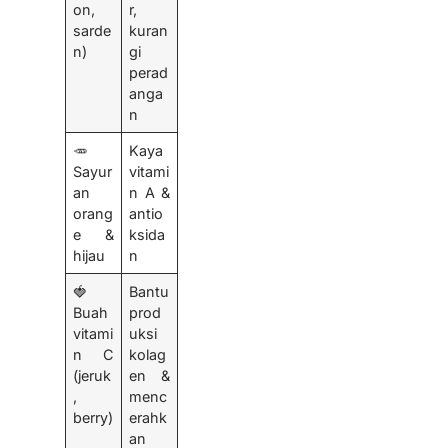
on,
r,
sarde
kuran
n)
gi
perad
anga
n
🥕
Kaya
Sayur
vitami
an
n A &
orang
antio
e &
ksida
hijau
n
🍓
Bantu
Buah
prod
vitami
uksi
n C
kolag
(jeruk
en &
,
menc
berry)
erahk
an