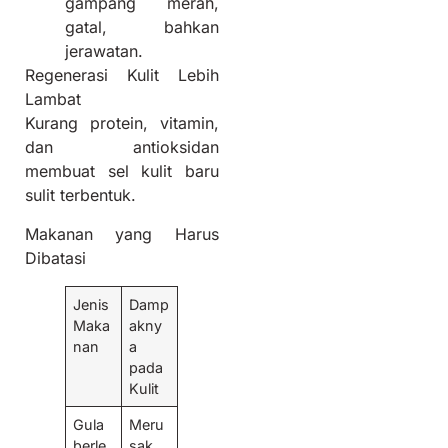
gampang merah,
gatal, bahkan
jerawatan.
Regenerasi Kulit Lebih
Lambat
Kurang protein, vitamin,
dan antioksidan
membuat sel kulit baru
sulit terbentuk.
Makanan yang Harus
Dibatasi
Jenis
Damp
Maka
akny
nan
a
pada
Kulit
Gula
Meru
berle
sak