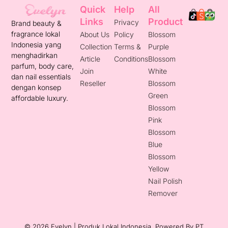
Quick
Help
All
Links
Product
Privacy
Brand beauty &
fragrance lokal
About Us
Policy
Blossom
Indonesia yang
Collection
Terms &
Purple
menghadirkan
Article
Conditions
Blossom
parfum, body care,
Join
White
dan nail essentials
Reseller
Blossom
dengan konsep
Green
affordable luxury.
Blossom
Pink
Blossom
Blue
Blossom
Yellow
Nail Polish
Remover
© 2026 Evelyn | Produk Lokal Indonesia. Powered By
PT