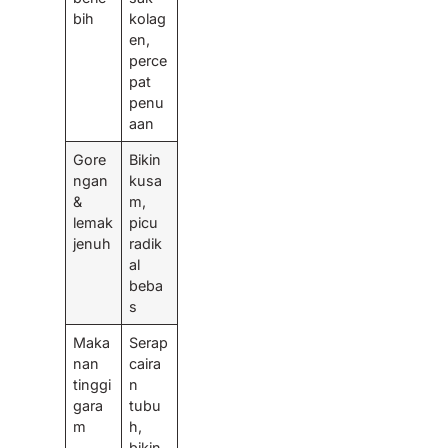
bih
kolag
en,
perce
pat
penu
aan
Gore
Bikin
ngan
kusa
&
m,
lemak
picu
jenuh
radik
al
beba
s
Maka
Serap
nan
caira
tinggi
n
gara
tubu
m
h,
bikin