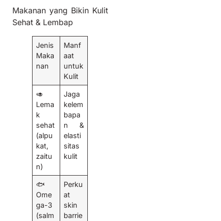
Makanan yang Bikin Kulit
Sehat & Lembap
Jenis
Manf
Maka
aat
nan
untuk
Kulit
🥑
Jaga
Lema
kelem
k
bapa
sehat
n &
(alpu
elasti
kat,
sitas
zaitu
kulit
n)
🐟
Perku
Ome
at
ga-3
skin
(salm
barrie