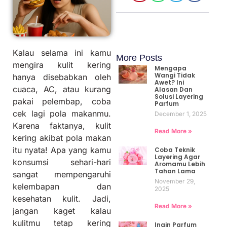
Kalau selama ini kamu
More Posts
mengira kulit kering
Mengapa
Wangi Tidak
hanya disebabkan oleh
Awet? Ini
cuaca, AC, atau kurang
Alasan Dan
Solusi Layering
pakai pelembap, coba
Parfum
cek lagi pola makanmu.
December 1, 2025
Karena faktanya, kulit
Read More »
kering akibat pola makan
itu nyata! Apa yang kamu
Coba Teknik
Layering Agar
konsumsi sehari-hari
Aromamu Lebih
Tahan Lama
sangat mempengaruhi
November 29,
kelembapan dan
2025
kesehatan kulit. Jadi,
Read More »
jangan kaget kalau
kulitmu tetap kering
Ingin Parfum