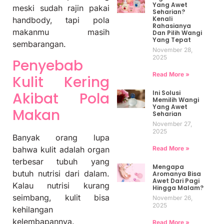
Yang Awet
meski sudah rajin pakai
Seharian?
Kenali
handbody, tapi pola
Rahasianya
makanmu masih
Dan Pilih Wangi
Yang Tepat
sembarangan.
November 28,
2025
Penyebab
Read More »
Kulit Kering
Ini Solusi
Akibat Pola
Memilih Wangi
Yang Awet
Makan
Seharian
November 27,
2025
Banyak orang lupa
Read More »
bahwa kulit adalah organ
terbesar tubuh yang
Mengapa
butuh nutrisi dari dalam.
Aromanya Bisa
Awet Dari Pagi
Kalau nutrisi kurang
Hingga Malam?
seimbang, kulit bisa
November 26,
2025
kehilangan
kelembapannya.
Read More »