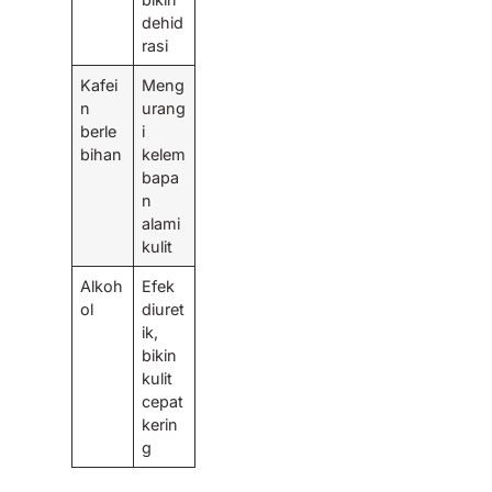
dehid
rasi
Kafei
Meng
n
urang
berle
i
bihan
kelem
bapa
n
alami
kulit
Alkoh
Efek
ol
diuret
ik,
bikin
kulit
cepat
kerin
g