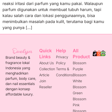
reaksi iritasi dari parfum yang kamu pakai. Walaupun
parfum digunakan untuk membuat tubuh harum, tapi
kalau salah cara dan lokasi penggunaannya, bisa
menimbulkan masalah pada kulit, terutama bagi kamu
yang punya […]
Quick
Help
All
Links
Product
Privacy
Brand beauty &
fragrance lokal
About Us
Policy
Blossom
Indonesia yang
Collection
Terms &
Purple
menghadirkan
Article
Conditions
Blossom
parfum, body care,
Join
White
dan nail essentials
Reseller
Blossom
dengan konsep
Green
affordable luxury.
Blossom
Pink
Blossom