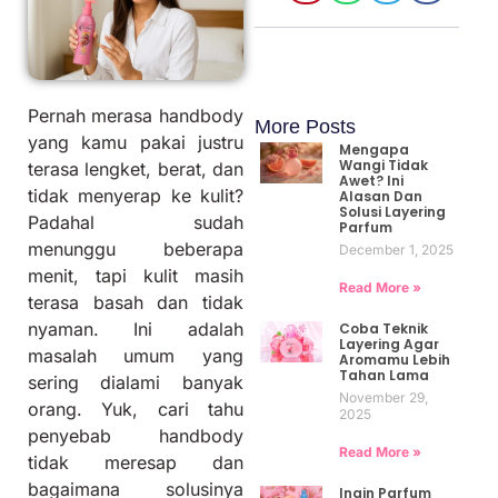
Pernah merasa handbody
More Posts
yang kamu pakai justru
Mengapa
Wangi Tidak
terasa lengket, berat, dan
Awet? Ini
tidak menyerap ke kulit?
Alasan Dan
Solusi Layering
Padahal sudah
Parfum
menunggu beberapa
December 1, 2025
menit, tapi kulit masih
Read More »
terasa basah dan tidak
nyaman. Ini adalah
Coba Teknik
Layering Agar
masalah umum yang
Aromamu Lebih
Tahan Lama
sering dialami banyak
November 29,
orang. Yuk, cari tahu
2025
penyebab handbody
Read More »
tidak meresap dan
bagaimana solusinya
Ingin Parfum