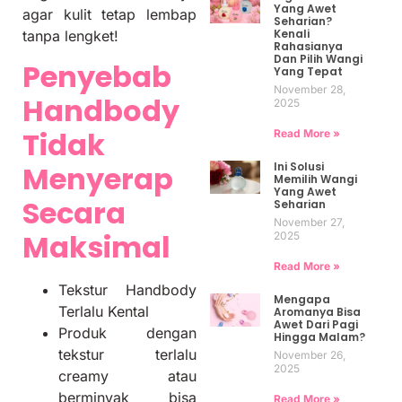
Yang Awet
agar kulit tetap lembap
Seharian?
Kenali
tanpa lengket!
Rahasianya
Dan Pilih Wangi
Penyebab
Yang Tepat
November 28,
Handbody
2025
Tidak
Read More »
Ini Solusi
Menyerap
Memilih Wangi
Yang Awet
Secara
Seharian
November 27,
Maksimal
2025
Read More »
Tekstur Handbody
Mengapa
Terlalu Kental
Aromanya Bisa
Awet Dari Pagi
Produk dengan
Hingga Malam?
tekstur terlalu
November 26,
2025
creamy atau
berminyak bisa
Read More »