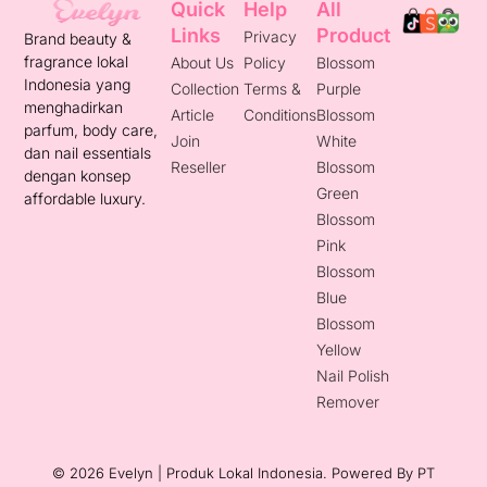
Quick
Help
All
Links
Product
Privacy
Brand beauty &
fragrance lokal
About Us
Policy
Blossom
Indonesia yang
Collection
Terms &
Purple
menghadirkan
Article
Conditions
Blossom
parfum, body care,
Join
White
dan nail essentials
Reseller
Blossom
dengan konsep
Green
affordable luxury.
Blossom
Pink
Blossom
Blue
Blossom
Yellow
Nail Polish
Remover
© 2026 Evelyn | Produk Lokal Indonesia. Powered By
PT