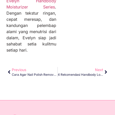
Evelyn Handbody
Moisturizer Series
.
Dengan tekstur ringan,
cepat meresap, dan
kandungan pelembap
alami yang menutrisi dari
dalam, Evelyn siap jadi
sahabat setia kulitmu
setiap hari.
Previous
Next
Cara Agar Nail Polish Remover Tidak Cepat Mengering Di Kapas
4 Rekomendasi Handbody Lokal Terbaik