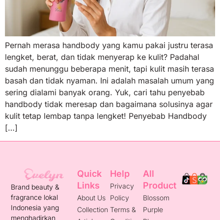
Pernah merasa handbody yang kamu pakai justru terasa
lengket, berat, dan tidak menyerap ke kulit? Padahal
sudah menunggu beberapa menit, tapi kulit masih terasa
basah dan tidak nyaman. Ini adalah masalah umum yang
sering dialami banyak orang. Yuk, cari tahu penyebab
handbody tidak meresap dan bagaimana solusinya agar
kulit tetap lembap tanpa lengket! Penyebab Handbody
[…]
Quick
Help
All
Links
Product
Privacy
Brand beauty &
fragrance lokal
About Us
Policy
Blossom
Indonesia yang
Collection
Terms &
Purple
menghadirkan