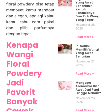
Yang Awet
floral powdery bisa tetap
Seharian?
Kenali
membuat kamu standout
Rahasianya
dan elegan, apalagi kalau
Dan Pilih Wangi
Yang Tepat
kamu tahu cara pakai
November 28,
dan pilih parfumnya
2025
dengan tepat.
Read More »
Kenapa
Ini Solusi
Memilih Wangi
Wangi
Yang Awet
Seharian
Floral
November 27,
2025
Powdery
Read More »
Jadi
Mengapa
Aromanya Bisa
Favorit
Awet Dari Pagi
Hingga Malam?
Banyak
November 26,
2025
Cewek
Read More »