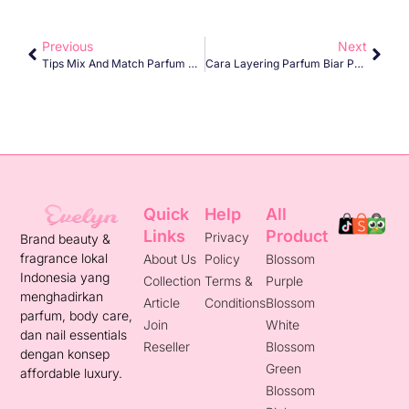
Previous
Next
Tips Mix And Match Parfum Dan Handbody Sesuai PH Kulit
Cara Layering Parfum Biar Punya Wangi Khas Versimu
Quick
Help
All
Links
Product
Privacy
Brand beauty &
fragrance lokal
About Us
Policy
Blossom
Indonesia yang
Collection
Terms &
Purple
menghadirkan
Article
Conditions
Blossom
parfum, body care,
Join
White
dan nail essentials
Reseller
Blossom
dengan konsep
Green
affordable luxury.
Blossom