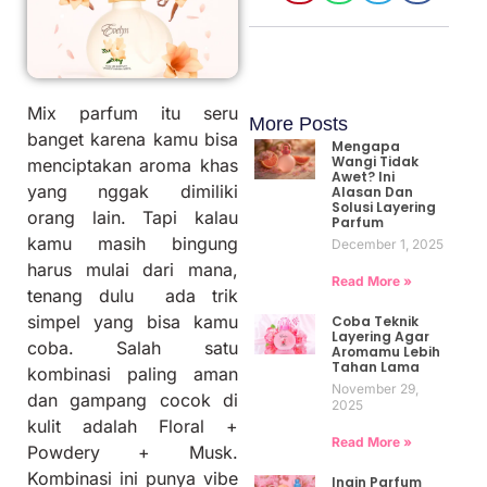
Mix parfum itu seru
More Posts
banget karena kamu bisa
Mengapa
Wangi Tidak
menciptakan aroma khas
Awet? Ini
yang nggak dimiliki
Alasan Dan
Solusi Layering
orang lain. Tapi kalau
Parfum
kamu masih bingung
December 1, 2025
harus mulai dari mana,
Read More »
tenang dulu ada trik
simpel yang bisa kamu
Coba Teknik
Layering Agar
coba. Salah satu
Aromamu Lebih
Tahan Lama
kombinasi paling aman
November 29,
dan gampang cocok di
2025
kulit adalah Floral +
Read More »
Powdery + Musk.
Kombinasi ini punya vibe
Ingin Parfum