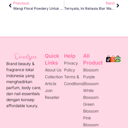
Previous
Next
Wangi Floral Powdery Untuk Kamu Yang Calm
Ternyata, Ini Rahasia Biar Wangimu Nggak Pernah Boring
Quick
Help
All
Links
Product
Privacy
Brand beauty &
fragrance lokal
About Us
Policy
Blossom
Indonesia yang
Collection
Terms &
Purple
menghadirkan
Article
Conditions
Blossom
parfum, body care,
Join
White
dan nail essentials
Reseller
Blossom
dengan konsep
Green
affordable luxury.
Blossom
Pink
Blossom