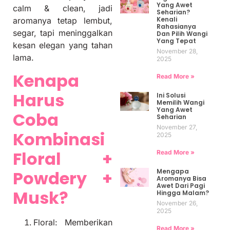
Yang Awet
calm & clean, jadi
Seharian?
Kenali
aromanya tetap lembut,
Rahasianya
segar, tapi meninggalkan
Dan Pilih Wangi
Yang Tepat
kesan elegan yang tahan
November 28,
lama.
2025
Kenapa
Read More »
Harus
Ini Solusi
Memilih Wangi
Yang Awet
Coba
Seharian
November 27,
Kombinasi
2025
Floral +
Read More »
Mengapa
Powdery +
Aromanya Bisa
Awet Dari Pagi
Musk?
Hingga Malam?
November 26,
2025
Floral: Memberikan
Read More »