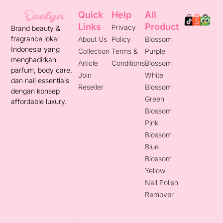
Quick
Help
All
Links
Product
Privacy
Brand beauty &
fragrance lokal
About Us
Policy
Blossom
Indonesia yang
Collection
Terms &
Purple
menghadirkan
Article
Conditions
Blossom
parfum, body care,
Join
White
dan nail essentials
Reseller
Blossom
dengan konsep
Green
affordable luxury.
Blossom
Pink
Blossom
Blue
Blossom
Yellow
Nail Polish
Remover