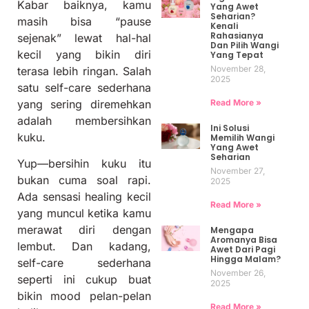
Kabar baiknya, kamu
Yang Awet
Seharian?
masih bisa “pause
Kenali
Rahasianya
sejenak” lewat hal-hal
Dan Pilih Wangi
kecil yang bikin diri
Yang Tepat
November 28,
terasa lebih ringan. Salah
2025
satu self-care sederhana
Read More »
yang sering diremehkan
adalah membersihkan
Ini Solusi
kuku.
Memilih Wangi
Yang Awet
Seharian
Yup—bersihin kuku itu
November 27,
bukan cuma soal rapi.
2025
Ada sensasi healing kecil
Read More »
yang muncul ketika kamu
merawat diri dengan
Mengapa
Aromanya Bisa
lembut. Dan kadang,
Awet Dari Pagi
Hingga Malam?
self-care sederhana
November 26,
seperti ini cukup buat
2025
bikin mood pelan-pelan
Read More »