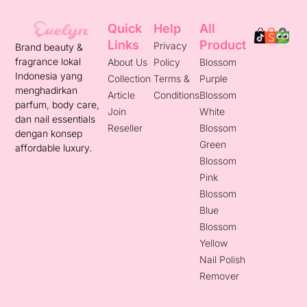
Quick
Help
All
Links
Product
Privacy
Brand beauty &
fragrance lokal
About Us
Policy
Blossom
Indonesia yang
Collection
Terms &
Purple
menghadirkan
Article
Conditions
Blossom
parfum, body care,
Join
White
dan nail essentials
Reseller
Blossom
dengan konsep
Green
affordable luxury.
Blossom
Pink
Blossom
Blue
Blossom
Yellow
Nail Polish
Remover