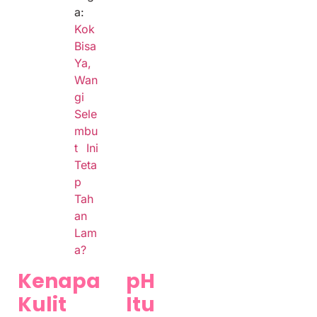
a:
Kok
Bisa
Ya,
Wan
gi
Sele
mbu
t Ini
Teta
p
Tah
an
Lam
a?
Kenapa pH
Kulit Itu