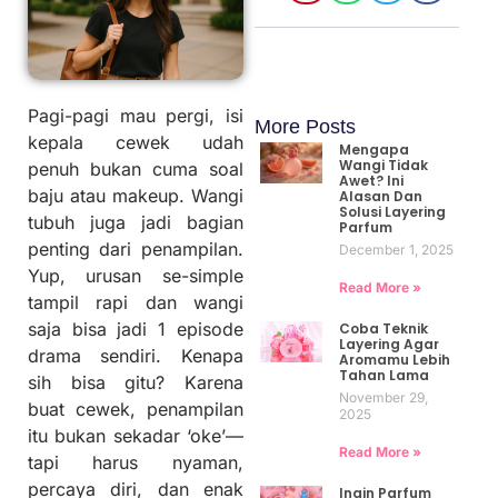
Pagi-pagi mau pergi, isi
More Posts
kepala cewek udah
Mengapa
Wangi Tidak
penuh bukan cuma soal
Awet? Ini
baju atau makeup. Wangi
Alasan Dan
Solusi Layering
tubuh juga jadi bagian
Parfum
penting dari penampilan.
December 1, 2025
Yup, urusan se-simple
Read More »
tampil rapi dan wangi
saja bisa jadi 1 episode
Coba Teknik
Layering Agar
drama sendiri. Kenapa
Aromamu Lebih
Tahan Lama
sih bisa gitu? Karena
November 29,
buat cewek, penampilan
2025
itu bukan sekadar ‘oke’—
Read More »
tapi harus nyaman,
percaya diri, dan enak
Ingin Parfum