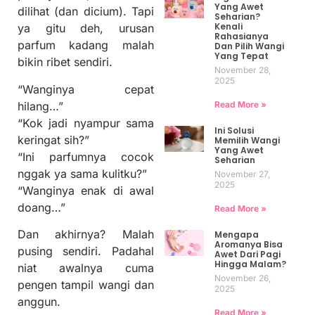
Yang Awet
dilihat (dan dicium). Tapi
Seharian?
Kenali
ya gitu deh, urusan
Rahasianya
parfum kadang malah
Dan Pilih Wangi
Yang Tepat
bikin ribet sendiri.
November 28,
2025
“Wanginya cepat
Read More »
hilang…”
“Kok jadi nyampur sama
Ini Solusi
keringat sih?”
Memilih Wangi
Yang Awet
“Ini parfumnya cocok
Seharian
nggak ya sama kulitku?”
November 27,
2025
“Wanginya enak di awal
doang…”
Read More »
Dan akhirnya? Malah
Mengapa
Aromanya Bisa
pusing sendiri. Padahal
Awet Dari Pagi
Hingga Malam?
niat awalnya cuma
November 26,
pengen tampil wangi dan
2025
anggun.
Read More »