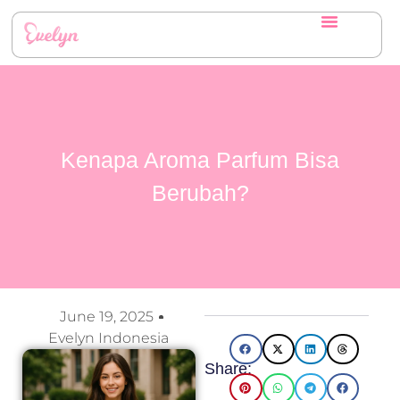
Kenapa Aroma Parfum Bisa
Berubah?
June 19, 2025
Evelyn Indonesia
Share: