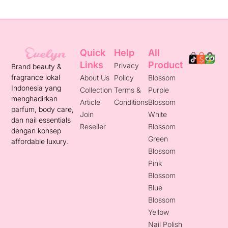
Quick
Help
All
Links
Product
Privacy
Brand beauty &
fragrance lokal
About Us
Policy
Blossom
Indonesia yang
Collection
Terms &
Purple
menghadirkan
Article
Conditions
Blossom
parfum, body care,
Join
White
dan nail essentials
Reseller
Blossom
dengan konsep
Green
affordable luxury.
Blossom
Pink
Blossom
Blue
Blossom
Yellow
Nail Polish