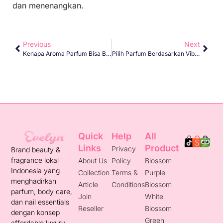
dan menenangkan.
Previous
Next
Kenapa Aroma Parfum Bisa Berubah?
Pilih Parfum Berdasarkan Vibe: Ceria, Calm, Atau Classy?
Quick
Help
All
Links
Product
Privacy
Brand beauty &
fragrance lokal
About Us
Policy
Blossom
Indonesia yang
Collection
Terms &
Purple
menghadirkan
Article
Conditions
Blossom
parfum, body care,
Join
White
dan nail essentials
Reseller
Blossom
dengan konsep
Green
affordable luxury.