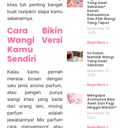
Yang Awet
khas tuh penting banget
Seharian?
Kenali
buat nunjukin siapa kamu
Rahasianya
sebenarnya.
Dan Pilih Wangi
Yang Tepat
Cara Bikin
November 28,
2025
Wangi Versi
Read More »
Kamu
Ini Solusi
Sendiri
Memilih Wangi
Yang Awet
Seharian
November 27,
Kalau kamu pernah
2025
merasa bosan dengan
Read More »
satu jenis aroma parfum,
atau pengen punya
Mengapa
wangi khas yang beda
Aromanya Bisa
Awet Dari Pagi
dari orang lain, mixing
Hingga Malam?
parfum adalah
November 26,
2025
jawabannya! Mix parfum
cara menyemprot atau
Read More »