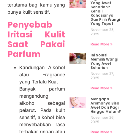
Yang Awet
terutama bagi kamu yang
Seharian?
Kenali
punya kulit sensitif.
Rahasianya
Dan Pilih Wangi
Penyebab
Yang Tepat
November 28,
Iritasi Kulit
2025
Saat Pakai
Read More »
Parfum
Ini Solusi
Memilih Wangi
Yang Awet
Kandungan Alkohol
Seharian
November 27,
atau Fragrance
2025
yang Terlalu Kuat
Read More »
Banyak parfum
mengandung
Mengapa
alkohol sebagai
Aromanya Bisa
Awet Dari Pagi
pelarut. Pada kulit
Hingga Malam?
sensitif, alkohol bisa
November 26,
2025
menyebabkan rasa
terbakar ringan atau
Read More »