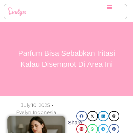
Parfum Bisa Sebabkan Iritasi
Kalau Disemprot Di Area Ini
July 10, 2025
Evelyn Indonesia
Share: