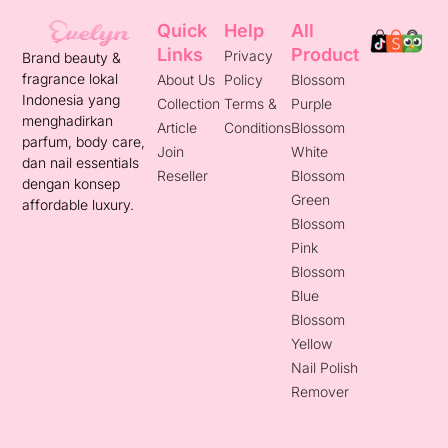
Quick
Help
All
Links
Product
Privacy
Brand beauty &
fragrance lokal
About Us
Policy
Blossom
Indonesia yang
Collection
Terms &
Purple
menghadirkan
Article
Conditions
Blossom
parfum, body care,
Join
White
dan nail essentials
Reseller
Blossom
dengan konsep
Green
affordable luxury.
Blossom
Pink
Blossom
Blue
Blossom
Yellow
Nail Polish
Remover