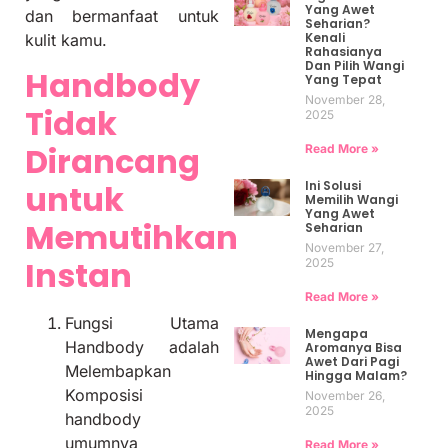
Yang Awet
dan bermanfaat untuk
Seharian?
Kenali
kulit kamu.
Rahasianya
Dan Pilih Wangi
Handbody
Yang Tepat
November 28,
Tidak
2025
Dirancang
Read More »
Ini Solusi
untuk
Memilih Wangi
Yang Awet
Memutihkan
Seharian
November 27,
Instan
2025
Read More »
Fungsi Utama
Mengapa
Handbody adalah
Aromanya Bisa
Awet Dari Pagi
Melembapkan
Hingga Malam?
Komposisi
November 26,
2025
handbody
umumnya
Read More »