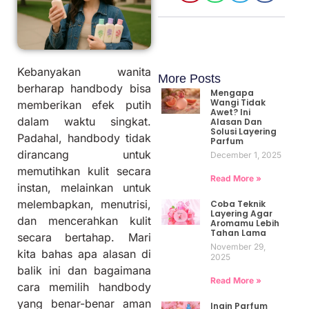
Kebanyakan wanita
More Posts
berharap handbody bisa
Mengapa
Wangi Tidak
memberikan efek putih
Awet? Ini
dalam waktu singkat.
Alasan Dan
Solusi Layering
Padahal, handbody tidak
Parfum
dirancang untuk
December 1, 2025
memutihkan kulit secara
Read More »
instan, melainkan untuk
melembapkan, menutrisi,
Coba Teknik
Layering Agar
dan mencerahkan kulit
Aromamu Lebih
Tahan Lama
secara bertahap. Mari
November 29,
kita bahas apa alasan di
2025
balik ini dan bagaimana
Read More »
cara memilih handbody
yang benar-benar aman
Ingin Parfum