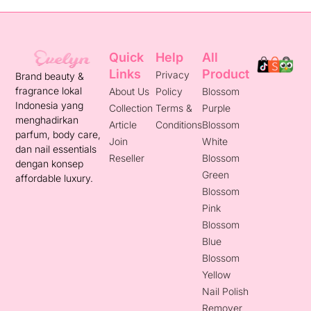
Quick
Help
All
Links
Product
Privacy
Brand beauty &
fragrance lokal
About Us
Policy
Blossom
Indonesia yang
Collection
Terms &
Purple
menghadirkan
Article
Conditions
Blossom
parfum, body care,
Join
White
dan nail essentials
Reseller
Blossom
dengan konsep
Green
affordable luxury.
Blossom
Pink
Blossom
Blue
Blossom
Yellow
Nail Polish
Remover