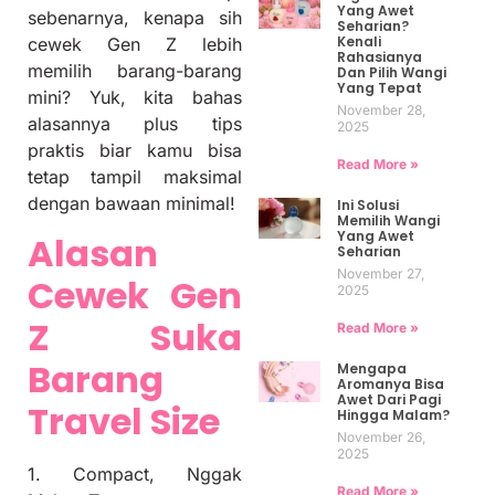
Yang Awet
sebenarnya, kenapa sih
Seharian?
Kenali
cewek Gen Z lebih
Rahasianya
memilih barang-barang
Dan Pilih Wangi
Yang Tepat
mini? Yuk, kita bahas
November 28,
alasannya plus tips
2025
praktis biar kamu bisa
Read More »
tetap tampil maksimal
dengan bawaan minimal!
Ini Solusi
Memilih Wangi
Yang Awet
Alasan
Seharian
November 27,
Cewek Gen
2025
Z Suka
Read More »
Barang
Mengapa
Aromanya Bisa
Awet Dari Pagi
Travel Size
Hingga Malam?
November 26,
2025
1. Compact, Nggak
Read More »