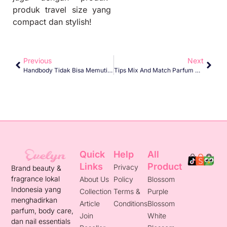
produk travel size yang
compact dan stylish!
Previous
Next
Handbody Tidak Bisa Memutihkan Kulit Secara Instan?
Tips Mix And Match Parfum Dan Handbody Sesuai PH Kulit
Quick
Help
All
Links
Product
Privacy
Brand beauty &
fragrance lokal
About Us
Policy
Blossom
Indonesia yang
Collection
Terms &
Purple
menghadirkan
Article
Conditions
Blossom
parfum, body care,
Join
White
dan nail essentials