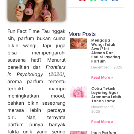
Fun Fact Time Tau nggak
More Posts
sih, parfum bukan cuma
Mengapa
Wangi Tidak
bikin wangi, tapi juga
Awet? Ini
bisa mempengaruhi
Alasan Dan
Solusi Layering
suasana hati? Menurut
Parfum
penelitian dari
Frontiers
December 1, 2025
in Psychology (2020)
,
Read More »
aroma parfum tertentu
terbukti mampu
Coba Teknik
Layering Agar
meningkatkan mood,
Aromamu Lebih
Tahan Lama
bahkan bikin seseorang
November 29,
merasa lebih percaya
2025
diri. Nah, ternyata
Read More »
parfum punya banyak
fakta unik yang sering
Ingin Parfum