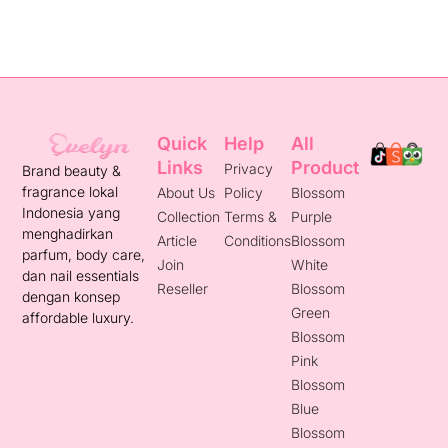
Quick
Help
All
Links
Product
Privacy
Brand beauty &
fragrance lokal
About Us
Policy
Blossom
Indonesia yang
Collection
Terms &
Purple
menghadirkan
Article
Conditions
Blossom
parfum, body care,
Join
White
dan nail essentials
Reseller
Blossom
dengan konsep
Green
affordable luxury.
Blossom
Pink
Blossom
Blue
Blossom