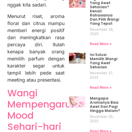
Yang Awet
nggak kita sadari.
Seharian?
Kenali
Rahasianya
Menurut riset, aroma
Dan Pilih Wangi
floral dan citrus mampu
Yang Tepat
November 28,
memberi energi positif
2025
dan meningkatkan rasa
Read More »
percaya diri. Itulah
kenapa banyak orang
Ini Solusi
memilih parfum dengan
Memilih Wangi
Yang Awet
karakter segar untuk
Seharian
tampil lebih pede saat
November 27,
2025
meeting atau presentasi.
Read More »
Wangi
Mengapa
Mempengaruhi
Aromanya Bisa
Awet Dari Pagi
Hingga Malam?
Mood
November 26,
2025
Sehari-hari
Read More »