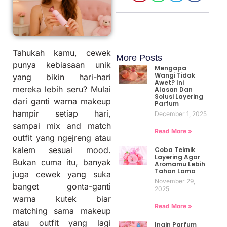
Tahukah kamu, cewek
More Posts
punya kebiasaan unik
Mengapa
Wangi Tidak
yang bikin hari-hari
Awet? Ini
mereka lebih seru? Mulai
Alasan Dan
Solusi Layering
dari ganti warna makeup
Parfum
hampir setiap hari,
December 1, 2025
sampai mix and match
Read More »
outfit yang ngejreng atau
kalem sesuai mood.
Coba Teknik
Layering Agar
Bukan cuma itu, banyak
Aromamu Lebih
Tahan Lama
juga cewek yang suka
November 29,
banget gonta-ganti
2025
warna kutek biar
Read More »
matching sama makeup
atau outfit yang lagi
Ingin Parfum