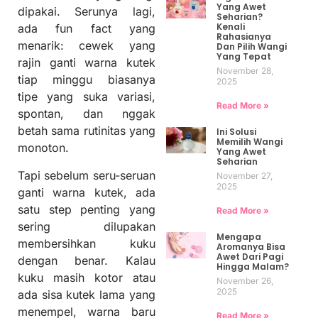
Yang Awet
dipakai. Serunya lagi,
Seharian?
Kenali
ada fun fact yang
Rahasianya
menarik: cewek yang
Dan Pilih Wangi
Yang Tepat
rajin ganti warna kutek
November 28,
tiap minggu biasanya
2025
tipe yang suka variasi,
Read More »
spontan, dan nggak
betah sama rutinitas yang
Ini Solusi
Memilih Wangi
monoton.
Yang Awet
Seharian
Tapi sebelum seru-seruan
November 27,
2025
ganti warna kutek, ada
satu step penting yang
Read More »
sering dilupakan
Mengapa
membersihkan kuku
Aromanya Bisa
Awet Dari Pagi
dengan benar. Kalau
Hingga Malam?
kuku masih kotor atau
November 26,
2025
ada sisa kutek lama yang
menempel, warna baru
Read More »