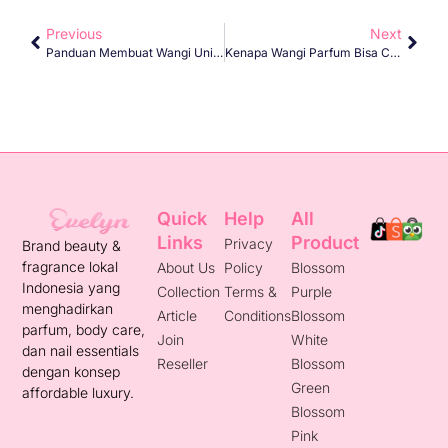
Previous
Next
Panduan Membuat Wangi Unik Dengan Mix Parfum Untuk Wanita
Kenapa Wangi Parfum Bisa Cepat Hilang Di Kulit Wanita?
Quick
Help
All
Links
Product
Privacy
Brand beauty &
fragrance lokal
About Us
Policy
Blossom
Indonesia yang
Collection
Terms &
Purple
menghadirkan
Article
Conditions
Blossom
parfum, body care,
Join
White
dan nail essentials
Reseller
Blossom
dengan konsep
Green
affordable luxury.
Blossom
Pink