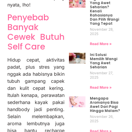
Yang Awet
nyata, lho!
Seharian?
Kenali
Penyebab
Rahasianya
Dan Pilih Wangi
Yang Tepat
Banyak
November 28,
Cewek Butuh
2025
Self Care
Read More »
Ini Solusi
Memilih Wangi
Hidup cepat, aktivitas
Yang Awet
padat, plus stres yang
Seharian
November 27,
nggak ada habisnya bikin
2025
tubuh gampang capek
Read More »
dan kulit cepat kering.
Itulah kenapa, perawatan
Mengapa
sederhana kayak pakai
Aromanya Bisa
Awet Dari Pagi
handbody jadi penting.
Hingga Malam?
Selain melembapkan,
November 26,
2025
aroma lembutnya juga
bisa bantu recharge
Read More »