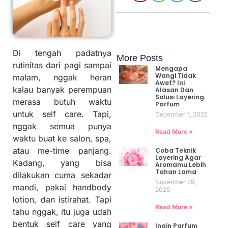
Di tengah padatnya
More Posts
rutinitas dari pagi sampai
Mengapa
Wangi Tidak
malam, nggak heran
Awet? Ini
kalau banyak perempuan
Alasan Dan
Solusi Layering
merasa butuh waktu
Parfum
untuk self care. Tapi,
December 1, 2025
nggak semua punya
Read More »
waktu buat ke salon, spa,
atau me-time panjang.
Coba Teknik
Layering Agar
Kadang, yang bisa
Aromamu Lebih
Tahan Lama
dilakukan cuma sekadar
November 29,
mandi, pakai handbody
2025
lotion, dan istirahat. Tapi
Read More »
tahu nggak, itu juga udah
bentuk self care yang
Ingin Parfum