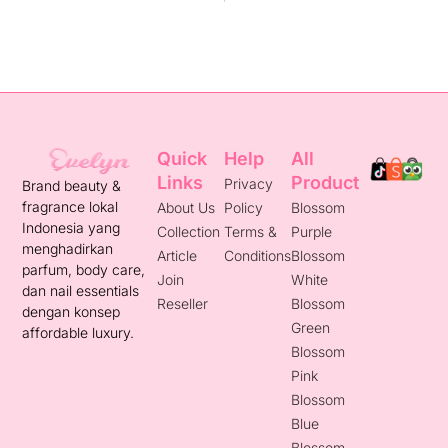
Quick
Help
All
Links
Product
Privacy
Brand beauty &
fragrance lokal
About Us
Policy
Blossom
Indonesia yang
Collection
Terms &
Purple
menghadirkan
Article
Conditions
Blossom
parfum, body care,
Join
White
dan nail essentials
Reseller
Blossom
dengan konsep
Green
affordable luxury.
Blossom
Pink
Blossom
Blue
Blossom