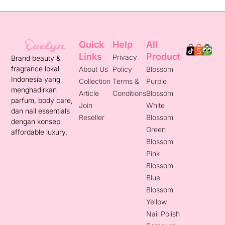
Quick
Help
All
Links
Product
Privacy
Brand beauty &
fragrance lokal
About Us
Policy
Blossom
Indonesia yang
Collection
Terms &
Purple
menghadirkan
Article
Conditions
Blossom
parfum, body care,
Join
White
dan nail essentials
Reseller
Blossom
dengan konsep
Green
affordable luxury.
Blossom
Pink
Blossom
Blue
Blossom
Yellow
Nail Polish