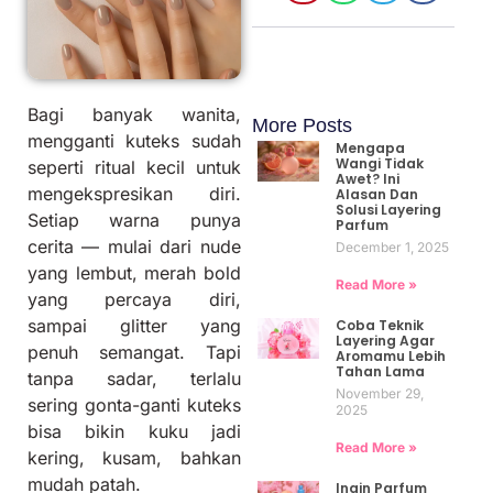
Bagi banyak wanita,
More Posts
mengganti kuteks sudah
Mengapa
Wangi Tidak
seperti ritual kecil untuk
Awet? Ini
mengekspresikan diri.
Alasan Dan
Solusi Layering
Setiap warna punya
Parfum
cerita — mulai dari nude
December 1, 2025
yang lembut, merah bold
Read More »
yang percaya diri,
sampai glitter yang
Coba Teknik
Layering Agar
penuh semangat. Tapi
Aromamu Lebih
Tahan Lama
tanpa sadar, terlalu
November 29,
sering gonta-ganti kuteks
2025
bisa bikin kuku jadi
Read More »
kering, kusam, bahkan
mudah patah.
Ingin Parfum