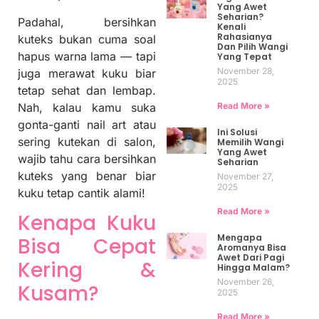
Yang Awet
Seharian?
Padahal, bersihkan
Kenali
Rahasianya
kuteks bukan cuma soal
Dan Pilih Wangi
hapus warna lama — tapi
Yang Tepat
November 28,
juga merawat kuku biar
2025
tetap sehat dan lembap.
Read More »
Nah, kalau kamu suka
gonta-ganti nail art atau
Ini Solusi
sering kutekan di salon,
Memilih Wangi
Yang Awet
wajib tahu cara bersihkan
Seharian
kuteks yang benar biar
November 27,
2025
kuku tetap cantik alami!
Read More »
Kenapa Kuku
Mengapa
Bisa Cepat
Aromanya Bisa
Awet Dari Pagi
Kering &
Hingga Malam?
November 26,
Kusam?
2025
Read More »