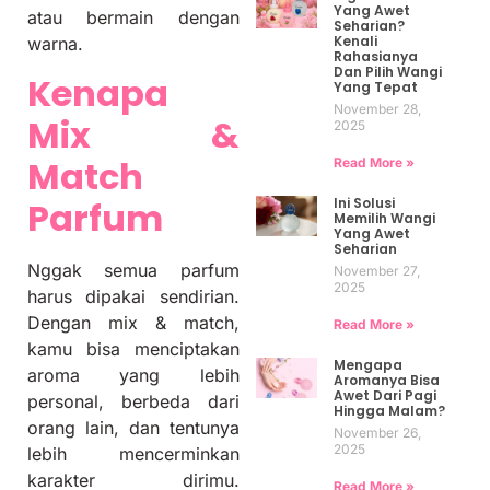
Yang Awet
atau bermain dengan
Seharian?
Kenali
warna.
Rahasianya
Dan Pilih Wangi
Kenapa
Yang Tepat
November 28,
Mix &
2025
Match
Read More »
Ini Solusi
Parfum
Memilih Wangi
Yang Awet
Seharian
Nggak semua parfum
November 27,
2025
harus dipakai sendirian.
Dengan mix & match,
Read More »
kamu bisa menciptakan
Mengapa
aroma yang lebih
Aromanya Bisa
Awet Dari Pagi
personal, berbeda dari
Hingga Malam?
orang lain, dan tentunya
November 26,
2025
lebih mencerminkan
karakter dirimu.
Read More »