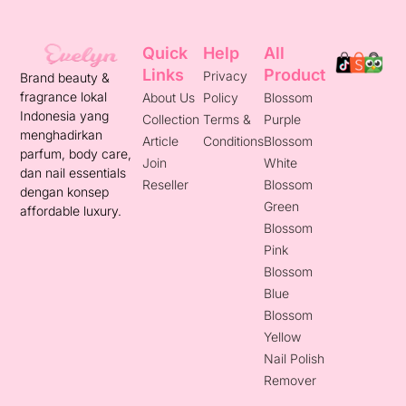
Quick
Help
All
Links
Product
Privacy
Brand beauty &
fragrance lokal
About Us
Policy
Blossom
Indonesia yang
Collection
Terms &
Purple
menghadirkan
Article
Conditions
Blossom
parfum, body care,
Join
White
dan nail essentials
Reseller
Blossom
dengan konsep
Green
affordable luxury.
Blossom
Pink
Blossom
Blue
Blossom
Yellow
Nail Polish
Remover