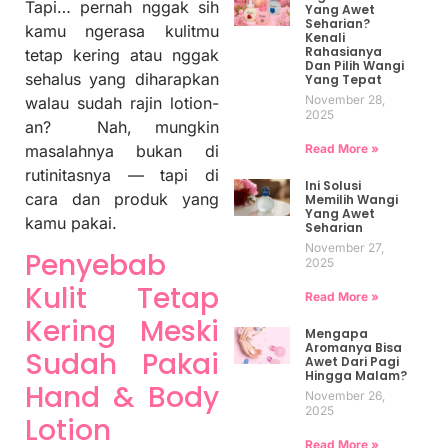
Tapi… pernah nggak sih
Yang Awet
Seharian?
kamu ngerasa kulitmu
Kenali
Rahasianya
tetap kering atau nggak
Dan Pilih Wangi
sehalus yang diharapkan
Yang Tepat
November 28,
walau sudah rajin lotion-
2025
an? Nah, mungkin
Read More »
masalahnya bukan di
rutinitasnya — tapi di
Ini Solusi
cara dan produk yang
Memilih Wangi
Yang Awet
kamu pakai.
Seharian
November 27,
Penyebab
2025
Kulit Tetap
Read More »
Kering Meski
Mengapa
Aromanya Bisa
Sudah Pakai
Awet Dari Pagi
Hingga Malam?
Hand & Body
November 26,
2025
Lotion
Read More »