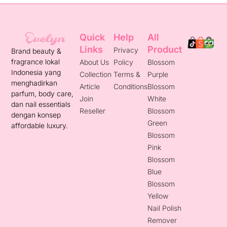
Quick
Help
All
Links
Product
Privacy
Brand beauty &
fragrance lokal
About Us
Policy
Blossom
Indonesia yang
Collection
Terms &
Purple
menghadirkan
Article
Conditions
Blossom
parfum, body care,
Join
White
dan nail essentials
Reseller
Blossom
dengan konsep
Green
affordable luxury.
Blossom
Pink
Blossom
Blue
Blossom
Yellow
Nail Polish
Remover