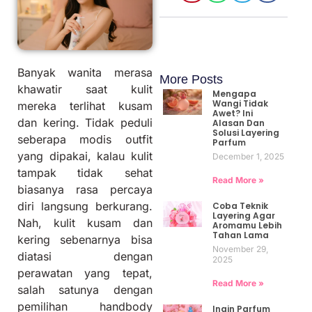
Banyak wanita merasa
More Posts
khawatir saat kulit
Mengapa
Wangi Tidak
mereka terlihat kusam
Awet? Ini
dan kering. Tidak peduli
Alasan Dan
Solusi Layering
seberapa modis outfit
Parfum
yang dipakai, kalau kulit
December 1, 2025
tampak tidak sehat
Read More »
biasanya rasa percaya
diri langsung berkurang.
Coba Teknik
Layering Agar
Nah, kulit kusam dan
Aromamu Lebih
Tahan Lama
kering sebenarnya bisa
November 29,
diatasi dengan
2025
perawatan yang tepat,
Read More »
salah satunya dengan
pemilihan handbody
Ingin Parfum