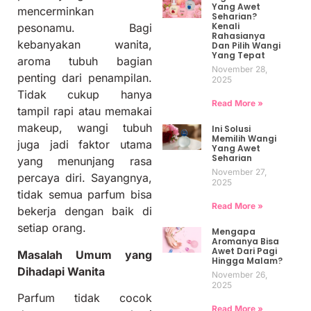
Yang Awet
mencerminkan
Seharian?
Kenali
pesonamu.
Bagi
Rahasianya
kebanyakan wanita,
Dan Pilih Wangi
Yang Tepat
aroma tubuh bagian
November 28,
penting dari penampilan.
2025
Tidak cukup hanya
Read More »
tampil rapi atau memakai
makeup, wangi tubuh
Ini Solusi
Memilih Wangi
juga jadi faktor utama
Yang Awet
Seharian
yang menunjang rasa
November 27,
percaya diri. Sayangnya,
2025
tidak semua parfum bisa
Read More »
bekerja dengan baik di
setiap orang.
Mengapa
Aromanya Bisa
Awet Dari Pagi
Masalah Umum yang
Hingga Malam?
Dihadapi Wanita
November 26,
2025
Parfum tidak cocok
Read More »