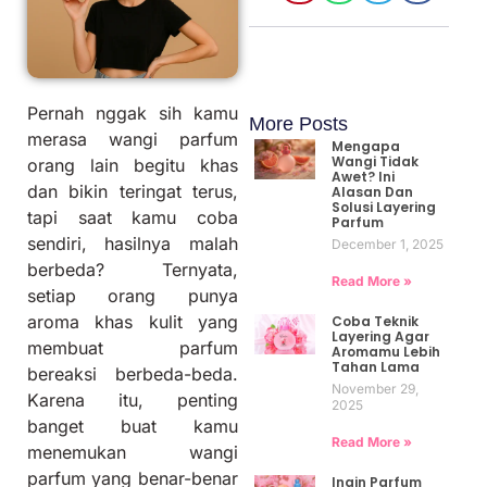
Pernah nggak sih kamu
More Posts
merasa wangi parfum
Mengapa
Wangi Tidak
orang lain begitu khas
Awet? Ini
dan bikin teringat terus,
Alasan Dan
Solusi Layering
tapi saat kamu coba
Parfum
sendiri, hasilnya malah
December 1, 2025
berbeda? Ternyata,
Read More »
setiap orang punya
aroma khas kulit yang
Coba Teknik
Layering Agar
membuat parfum
Aromamu Lebih
Tahan Lama
bereaksi berbeda-beda.
November 29,
Karena itu, penting
2025
banget buat kamu
Read More »
menemukan wangi
parfum yang benar-benar
Ingin Parfum