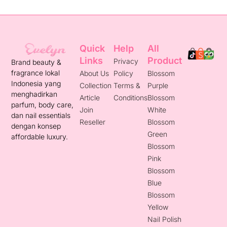
Quick
Help
All
Links
Product
Privacy
Brand beauty &
fragrance lokal
About Us
Policy
Blossom
Indonesia yang
Collection
Terms &
Purple
menghadirkan
Article
Conditions
Blossom
parfum, body care,
Join
White
dan nail essentials
Reseller
Blossom
dengan konsep
Green
affordable luxury.
Blossom
Pink
Blossom
Blue
Blossom
Yellow
Nail Polish