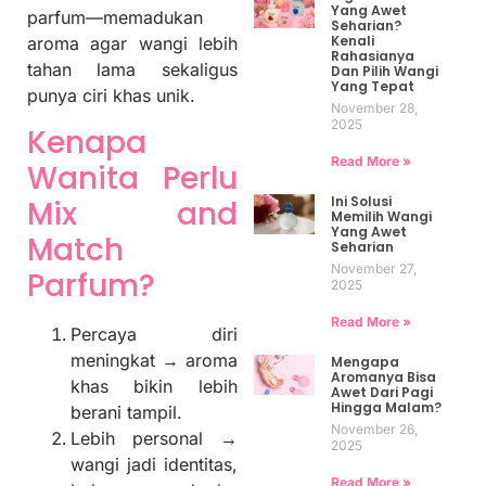
Yang Awet
parfum—memadukan
Seharian?
Kenali
aroma agar wangi lebih
Rahasianya
tahan lama sekaligus
Dan Pilih Wangi
Yang Tepat
punya ciri khas unik.
November 28,
2025
Kenapa
Read More »
Wanita Perlu
Ini Solusi
Mix and
Memilih Wangi
Yang Awet
Match
Seharian
November 27,
Parfum?
2025
Read More »
Percaya diri
meningkat → aroma
Mengapa
Aromanya Bisa
khas bikin lebih
Awet Dari Pagi
Hingga Malam?
berani tampil.
November 26,
Lebih personal →
2025
wangi jadi identitas,
Read More »