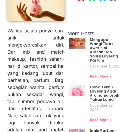
Wanita selalu punya cara
More Posts
unik untuk
Mengapa
Wangi Tidak
mengekspresikan diri.
Awet? Ini
Dari mix and match
Alasan Dan
Solusi Layering
makeup, fashion sehari-
Parfum
hari di kantor, sampai hal
December 1, 2025
yang kadang luput dari
Read More »
perhatian, parfum. Bagi
sebagian wanita, parfum
Coba Teknik
Layering Agar
bukan sekadar wangi,
Aromamu Lebih
Tahan Lama
tapi sumber percaya diri
November 29,
dan identitas pribadi.
2025
Nah, salah satu trik yang
Read More »
lagi banyak dipakai
adalah mix and match
Ingin Parfum