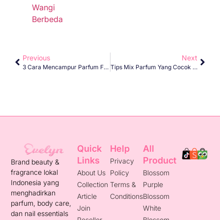
Wangi
Berbeda
Previous
Next
3 Cara Mencampur Parfum Favorit Untuk Hasilkan Wangi Berbeda
Tips Mix Parfum Yang Cocok Untuk Wanita Biar Makin Percaya Diri
Quick
Help
All
Links
Product
Privacy
Brand beauty &
fragrance lokal
About Us
Policy
Blossom
Indonesia yang
Collection
Terms &
Purple
menghadirkan
Article
Conditions
Blossom
parfum, body care,
Join
White
dan nail essentials
Reseller
Blossom