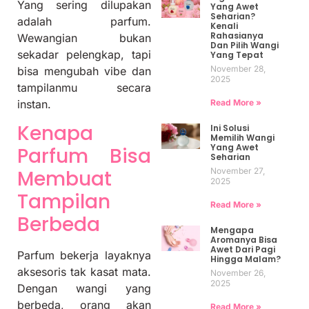
Yang sering dilupakan
Yang Awet
Seharian?
adalah parfum.
Kenali
Rahasianya
Wewangian bukan
Dan Pilih Wangi
sekadar pelengkap, tapi
Yang Tepat
November 28,
bisa mengubah vibe dan
2025
tampilanmu secara
Read More »
instan.
Kenapa
Ini Solusi
Memilih Wangi
Yang Awet
Parfum Bisa
Seharian
November 27,
Membuat
2025
Tampilan
Read More »
Berbeda
Mengapa
Aromanya Bisa
Awet Dari Pagi
Parfum bekerja layaknya
Hingga Malam?
aksesoris tak kasat mata.
November 26,
2025
Dengan wangi yang
berbeda, orang akan
Read More »