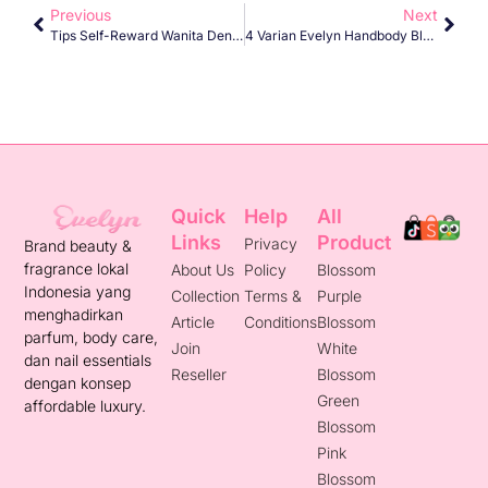
Previous
Next
Tips Self-Reward Wanita Dengan Mix And Match Parfum Evelyn Blossom
4 Varian Evelyn Handbody Blossom Series Untuk Rawat Kulitmu
Quick
Help
All
Links
Product
Privacy
Brand beauty &
fragrance lokal
About Us
Policy
Blossom
Indonesia yang
Collection
Terms &
Purple
menghadirkan
Article
Conditions
Blossom
parfum, body care,
Join
White
dan nail essentials
Reseller
Blossom
dengan konsep
Green
affordable luxury.
Blossom
Pink
Blossom