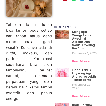
Tahukah kamu, kamu
More Posts
bisa tampil beda setiap
Mengapa
Wangi Tidak
hari tanpa harus ganti
Awet? Ini
mood, apalagi ganti
Alasan Dan
Solusi Layering
wajah? Kuncinya ada di
Parfum
outfit, makeup, dan
December 1, 2025
parfum. Kombinasi
Read More »
sederhana bisa bikin
tampilanmu terlihat
Coba Teknik
Layering Agar
natural, sementara
Aromamu Lebih
Tahan Lama
perpaduan yang lebih
November 29,
berani bikin kamu tampil
2025
nyentrik dan penuh
Read More »
energi.
Ingin Parfum