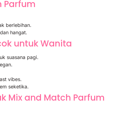
h Parfum
ak berlebihan.
 dan hangat.
ok untuk Wanita
tuk suasana pagi.
legan.
st vibes.
em seketika.
k Mix and Match Parfum