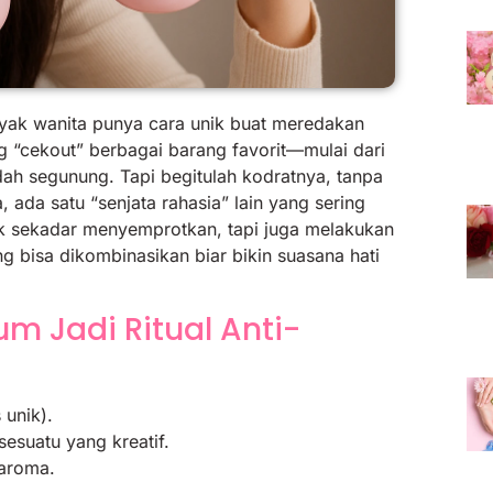
nyak wanita punya cara unik buat meredakan
ng “cekout” berbagai barang favorit—mulai dari
ah segunung. Tapi begitulah kodratnya, tanpa
ada satu “senjata rahasia” lain yang sering
ak sekadar menyemprotkan, tapi juga melakukan
g bisa dikombinasikan biar bikin suasana hati
m Jadi Ritual Anti-
 unik).
esuatu yang kreatif.
aroma.