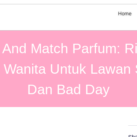
Home
 And Match Parfum: Ri
l Wanita Untuk Lawan 
Dan Bad Day
Sha