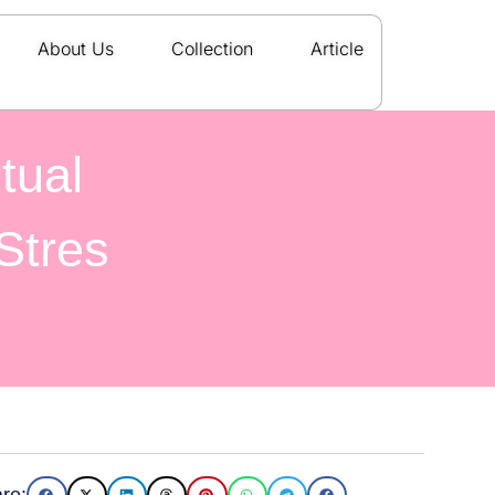
About Us
Collection
Article
tual
Stres
re: