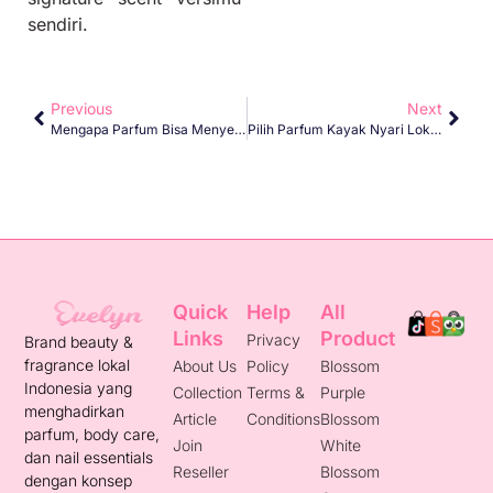
sendiri.
Previous
Next
Mengapa Parfum Bisa Menyebabkan Iritasi Kulit?
Pilih Parfum Kayak Nyari Loker, Butuh Eksplorasi
Quick
Help
All
Links
Product
Privacy
Brand beauty &
fragrance lokal
About Us
Policy
Blossom
Indonesia yang
Collection
Terms &
Purple
menghadirkan
Article
Conditions
Blossom
parfum, body care,
Join
White
dan nail essentials
Reseller
Blossom
dengan konsep