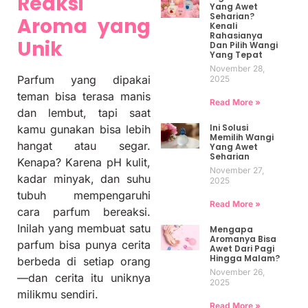
Reaksi
Yang Awet
Seharian?
Aroma yang
Kenali
Rahasianya
Unik
Dan Pilih Wangi
Yang Tepat
November 28,
Parfum yang dipakai
2025
teman bisa terasa manis
Read More »
dan lembut, tapi saat
Ini Solusi
kamu gunakan bisa lebih
Memilih Wangi
hangat atau segar.
Yang Awet
Seharian
Kenapa? Karena pH kulit,
November 27,
kadar minyak, dan suhu
2025
tubuh mempengaruhi
Read More »
cara parfum bereaksi.
Inilah yang membuat satu
Mengapa
Aromanya Bisa
parfum bisa punya cerita
Awet Dari Pagi
Hingga Malam?
berbeda di setiap orang
November 26,
—dan cerita itu uniknya
2025
milikmu sendiri.
Read More »