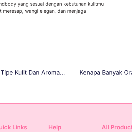
 handbody yang sesuai dengan kebutuhan kulitmu
 meresap, wangi elegan, dan menjaga
Tips Memilih Handbody Berdasarkan Tipe Kulit Dan Aroma Favorit
Kenapa Banyak Ora
uick Links
Help
All Produc