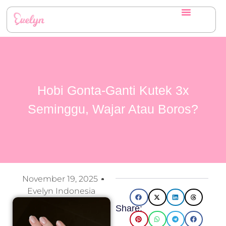
Hobi Gonta-Ganti Kutek 3x
Seminggu, Wajar Atau Boros?
November 19, 2025
Evelyn Indonesia
Share: