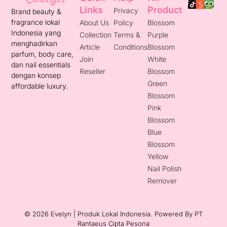
Links
Product
Privacy
Brand beauty &
fragrance lokal
About Us
Policy
Blossom
Indonesia yang
Collection
Terms &
Purple
menghadirkan
Article
Conditions
Blossom
parfum, body care,
Join
White
dan nail essentials
Reseller
Blossom
dengan konsep
Green
affordable luxury.
Blossom
Pink
Blossom
Blue
Blossom
Yellow
Nail Polish
Remover
© 2026 Evelyn | Produk Lokal Indonesia. Powered By
PT
Rantaeus Cipta Pesona