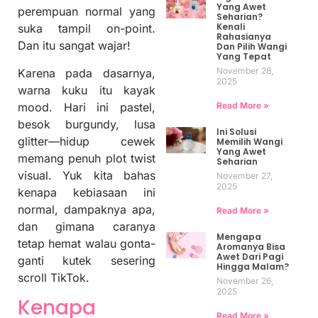
Yang Awet
perempuan normal yang
Seharian?
Kenali
suka tampil on-point.
Rahasianya
Dan itu sangat wajar!
Dan Pilih Wangi
Yang Tepat
November 28,
Karena pada dasarnya,
2025
warna kuku itu kayak
Read More »
mood. Hari ini pastel,
besok burgundy, lusa
Ini Solusi
glitter—hidup cewek
Memilih Wangi
Yang Awet
memang penuh plot twist
Seharian
visual. Yuk kita bahas
November 27,
2025
kenapa kebiasaan ini
normal, dampaknya apa,
Read More »
dan gimana caranya
Mengapa
tetap hemat walau gonta-
Aromanya Bisa
Awet Dari Pagi
ganti kutek sesering
Hingga Malam?
scroll TikTok.
November 26,
2025
Kenapa
Read More »