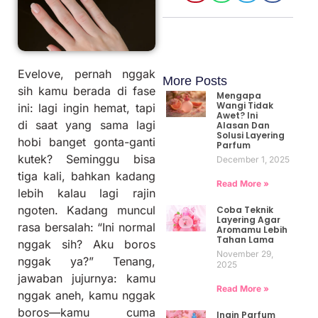
Evelove, pernah nggak
More Posts
sih kamu berada di fase
Mengapa
Wangi Tidak
ini: lagi ingin hemat, tapi
Awet? Ini
di saat yang sama lagi
Alasan Dan
Solusi Layering
hobi banget gonta-ganti
Parfum
kutek? Seminggu bisa
December 1, 2025
tiga kali, bahkan kadang
Read More »
lebih kalau lagi rajin
ngoten. Kadang muncul
Coba Teknik
Layering Agar
rasa bersalah: “Ini normal
Aromamu Lebih
Tahan Lama
nggak sih? Aku boros
November 29,
nggak ya?” Tenang,
2025
jawaban jujurnya: kamu
Read More »
nggak aneh, kamu nggak
boros—kamu cuma
Ingin Parfum