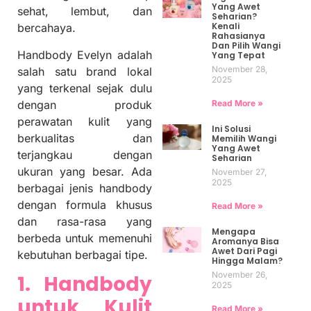
Yang Awet
sehat, lembut, dan
Seharian?
Kenali
bercahaya.
Rahasianya
Dan Pilih Wangi
Handbody Evelyn adalah
Yang Tepat
November 28,
salah satu brand lokal
2025
yang terkenal sejak dulu
Read More »
dengan produk
perawatan kulit yang
Ini Solusi
berkualitas dan
Memilih Wangi
Yang Awet
terjangkau dengan
Seharian
ukuran yang besar. Ada
November 27,
2025
berbagai jenis handbody
dengan formula khusus
Read More »
dan rasa-rasa yang
Mengapa
berbeda untuk memenuhi
Aromanya Bisa
Awet Dari Pagi
kebutuhan berbagai tipe.
Hingga Malam?
November 26,
1. Handbody
2025
untuk Kulit
Read More »