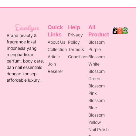
Quick
Help
All
Links
Product
Privacy
Brand beauty &
fragrance lokal
About Us
Policy
Blossom
Indonesia yang
Collection
Terms &
Purple
menghadirkan
Article
Conditions
Blossom
parfum, body care,
Join
White
dan nail essentials
Reseller
Blossom
dengan konsep
Green
affordable luxury.
Blossom
Pink
Blossom
Blue
Blossom
Yellow
Nail Polish