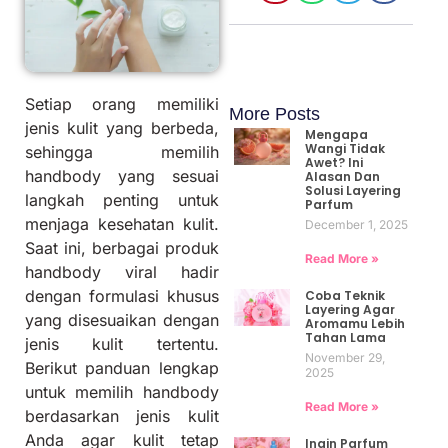
Setiap orang memiliki
More Posts
jenis kulit yang berbeda,
Mengapa
Wangi Tidak
sehingga memilih
Awet? Ini
handbody yang sesuai
Alasan Dan
Solusi Layering
langkah penting untuk
Parfum
menjaga kesehatan kulit.
December 1, 2025
Saat ini, berbagai produk
Read More »
handbody viral hadir
dengan formulasi khusus
Coba Teknik
Layering Agar
yang disesuaikan dengan
Aromamu Lebih
Tahan Lama
jenis kulit tertentu.
November 29,
Berikut panduan lengkap
2025
untuk memilih handbody
Read More »
berdasarkan jenis kulit
Anda agar kulit tetap
Ingin Parfum