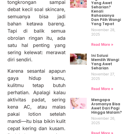
tongkrongan sampai
Yang Awet
Seharian?
debat kecil soal skincare,
Kenali
Rahasianya
semuanya bisa jadi
Dan Pilih Wangi
bahan ketawa bareng.
Yang Tepat
November 28,
Tapi di balik semua
2025
obrolan ringan itu, ada
Read More »
satu hal penting yang
sering kelewat: merawat
Ini Solusi
diri sendiri.
Memilih Wangi
Yang Awet
Seharian
Karena sesantai apapun
November 27,
gaya hidup kamu,
2025
kulitmu tetap butuh
Read More »
perhatian. Apalagi kalau
aktivitas padat, sering
Mengapa
Aromanya Bisa
kena AC, atau malas
Awet Dari Pagi
Hingga Malam?
pakai lotion setelah
November 26,
mandi—itu bisa bikin kulit
2025
cepat kering dan kusam.
Read More »