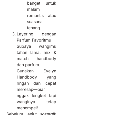
banget untuk
malam
romantis atau
suasana
tenang.
Layering dengan
Parfum Favoritmu
Supaya wangimu
tahan lama, mix &
match handbody
dan parfum.
Gunakan Evelyn
Handbody yang
ringan dan cepat
meresap—biar
nggak lengket tapi
wanginya tetap
menempel!
Sebelum lanjut
scentalk