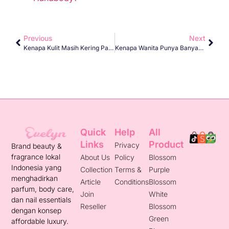
Previous
Next
Kenapa Kulit Masih Kering Padahal Sudah Pakai Handbody?
Kenapa Wanita Punya Banyak Handbody? Ini Rahasianya
Quick
Help
All
Links
Product
Privacy
Brand beauty &
fragrance lokal
About Us
Policy
Blossom
Indonesia yang
Collection
Terms &
Purple
menghadirkan
Article
Conditions
Blossom
parfum, body care,
Join
White
dan nail essentials
Reseller
Blossom
dengan konsep
Green
affordable luxury.