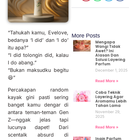
“Tahukah kamu, Evelove,
More Posts
bedanya ‘I did’ dan ‘I do’
Mengapa
Wangi Tidak
itu apa?”
Awet? Ini
“I did tolongin did, kalau
Alasan Dan
Solusi Layering
I do abang.”
Parfum
“Bukan maksudku begitu
December 1, 2025
😆”
Read More »
Percakapan random
Coba Teknik
Layering Agar
kayak gini pasti sering
Aromamu Lebih
banget kamu dengar di
Tahan Lama
antara teman-teman Gen
November 29,
2025
Z—nggak jelas tapi
lucunya dapet! Dari
Read More »
scentalk absurd di
Ingin Parfum