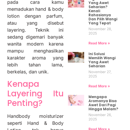
pada cara kamu
Yang Awet
Seharian?
memadukan hand & body
Kenali
Rahasianya
lotion dengan parfum,
Dan Pilih Wangi
atau yang disebut
Yang Tepat
November 28,
layering. Teknik ini
2025
sedang digemari banyak
Read More »
wanita modern karena
mampu menghasilkan
Ini Solusi
karakter aroma yang
Memilih Wangi
Yang Awet
lebih tahan lama,
Seharian
berkelas, dan unik.
November 27,
2025
Kenapa
Read More »
Layering Itu
Mengapa
Penting?
Aromanya Bisa
Awet Dari Pagi
Hingga Malam?
November 26,
Handbody moisturizer
2025
seperti Hand & Body
Read More »