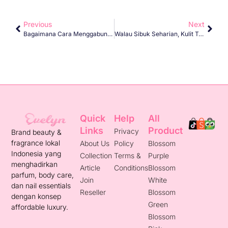
Previous
Next
Bagaimana Cara Menggabungkan Handbody Dan Parfum Sesuai Mood
Walau Sibuk Seharian, Kulit Tetap Lembap & Wangi Dengan Evelyn Blossom
Quick
Help
All
Links
Product
Privacy
Brand beauty &
fragrance lokal
About Us
Policy
Blossom
Indonesia yang
Collection
Terms &
Purple
menghadirkan
Article
Conditions
Blossom
parfum, body care,
Join
White
dan nail essentials
Reseller
Blossom
dengan konsep
Green
affordable luxury.
Blossom