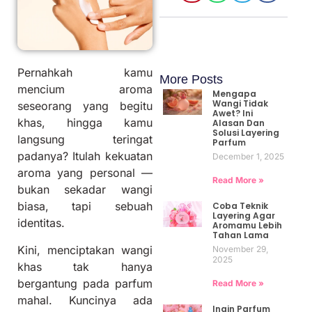
Pernahkah kamu
More Posts
mencium aroma
Mengapa
Wangi Tidak
seseorang yang begitu
Awet? Ini
khas, hingga kamu
Alasan Dan
Solusi Layering
langsung teringat
Parfum
padanya? Itulah kekuatan
December 1, 2025
aroma yang personal —
Read More »
bukan sekadar wangi
biasa, tapi sebuah
Coba Teknik
Layering Agar
identitas.
Aromamu Lebih
Tahan Lama
Kini, menciptakan wangi
November 29,
2025
khas tak hanya
bergantung pada parfum
Read More »
mahal. Kuncinya ada
Ingin Parfum