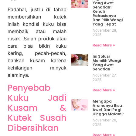
Yang Awet
Seharian?
Padahal, justru di tahap
Kenali
Rahasianya
membersihkan kutek
Dan Pilih Wangi
inilah kondisi kuku bisa
Yang Tepat
November 28,
membaik atau malah
2025
rusak. Salah produk atau
Read More »
cara bisa bikin kuku
kering, pecah-pecah,
Ini Solusi
bahkan kusam karena
Memilih Wangi
Yang Awet
kehilangan minyak
Seharian
alaminya.
November 27,
2025
Penyebab
Read More »
Kuku Jadi
Mengapa
Kusam &
Aromanya Bisa
Awet Dari Pagi
Hingga Malam?
Kutek Susah
November 26,
Dibersihkan
2025
Read More »