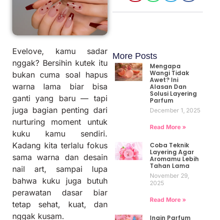
Evelove, kamu sadar
More Posts
nggak? Bersihin kutek itu
Mengapa
Wangi Tidak
bukan cuma soal hapus
Awet? Ini
warna lama biar bisa
Alasan Dan
Solusi Layering
ganti yang baru — tapi
Parfum
juga bagian penting dari
December 1, 2025
nurturing moment untuk
Read More »
kuku kamu sendiri.
Kadang kita terlalu fokus
Coba Teknik
Layering Agar
sama warna dan desain
Aromamu Lebih
Tahan Lama
nail art, sampai lupa
November 29,
bahwa kuku juga butuh
2025
perawatan dasar biar
Read More »
tetap sehat, kuat, dan
nggak kusam.
Ingin Parfum