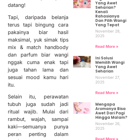
Yang Awet
datang!
Seharian?
Kenali
Rahasianya
Tapi, daripada belanja
Dan Pilih Wangi
terus tapi bingung cara
Yang Tepat
November 28,
pakainya biar hasil
2025
maksimal, yuk simak tips
Read More »
mix & match handbody
dan parfum biar wangi
Ini Solusi
nggak cuma enak tapi
Memilih Wangi
Yang Awet
juga tahan lama dan
Seharian
sesuai mood kamu hari
November 27,
2025
itu.
Read More »
Selain itu, perawatan
tubuh juga sudah jadi
Mengapa
Aromanya Bisa
ritual wajib. Mulai dari
Awet Dari Pagi
Hingga Malam?
rambut, wajah, sampai
November 26,
kaki—semuanya punya
2025
peran penting dalam
Read More »