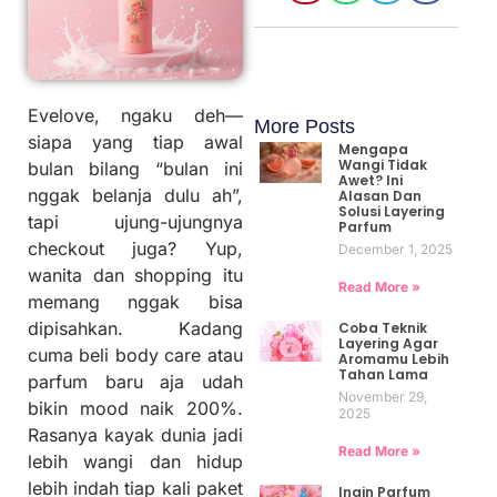
Evelove, ngaku deh—
More Posts
siapa yang tiap awal
Mengapa
Wangi Tidak
bulan bilang “bulan ini
Awet? Ini
nggak belanja dulu ah”,
Alasan Dan
Solusi Layering
tapi ujung-ujungnya
Parfum
checkout juga? Yup,
December 1, 2025
wanita dan shopping itu
Read More »
memang nggak bisa
dipisahkan. Kadang
Coba Teknik
Layering Agar
cuma beli body care atau
Aromamu Lebih
Tahan Lama
parfum baru aja udah
November 29,
bikin mood naik 200%.
2025
Rasanya kayak dunia jadi
Read More »
lebih wangi dan hidup
lebih indah tiap kali paket
Ingin Parfum