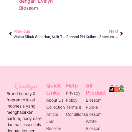
dengan Evelyn
Blossom
Previous
Next
Walau Sibuk Seharian, Kulit Tetap Lembap & Wangi Dengan Evelyn Blossom
Pahami PH Kulitmu Sebelum Layering Handbody & Parfum
Quick
Help
All
Links
Product
Privacy
Brand beauty &
fragrance lokal
About Us
Policy
Blossom
Indonesia yang
Collection
Terms &
Purple
menghadirkan
Article
Conditions
Blossom
parfum, body care,
Join
White
dan nail essentials
Reseller
Blossom
dengan konsep