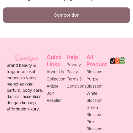
Compotition
Quick
Help
All
Links
Product
Privacy
Brand beauty &
fragrance lokal
About Us
Policy
Blossom
Indonesia yang
Collection
Terms &
Purple
menghadirkan
Article
Conditions
Blossom
parfum, body care,
Join
White
dan nail essentials
Reseller
Blossom
dengan konsep
Green
affordable luxury.
Blossom
Pink
Blossom