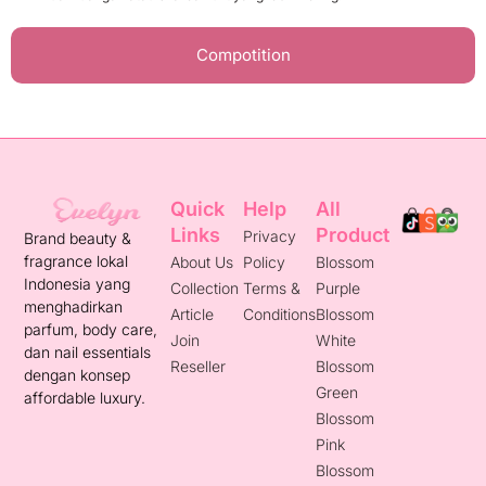
Compotition
Quick
Help
All
Links
Product
Privacy
Brand beauty &
fragrance lokal
About Us
Policy
Blossom
Indonesia yang
Collection
Terms &
Purple
menghadirkan
Article
Conditions
Blossom
parfum, body care,
Join
White
dan nail essentials
Reseller
Blossom
dengan konsep
Green
affordable luxury.
Blossom
Pink
Blossom